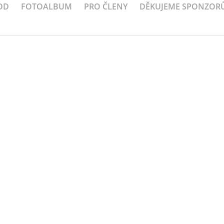
OD
FOTOALBUM
PRO ČLENY
DĚKUJEME SPONZOR