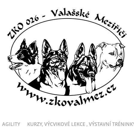
AGILITY
KURZY, VÝCVIKOVÉ LEKCE , VÝSTAVNÍ TRÉNINK