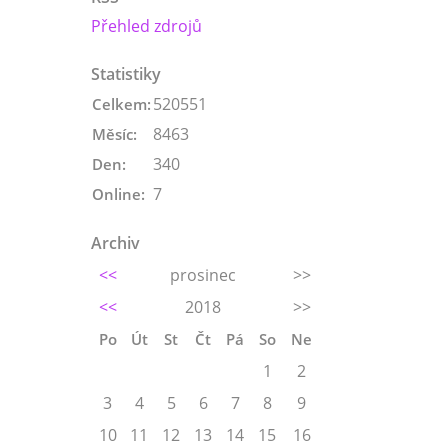
Přehled zdrojů
Statistiky
520551
Celkem:
8463
Měsíc:
340
Den:
7
Online:
Archiv
<<
prosinec
>>
<<
2018
>>
Po
Út
St
Čt
Pá
So
Ne
1
2
3
4
5
6
7
8
9
10
11
12
13
14
15
16