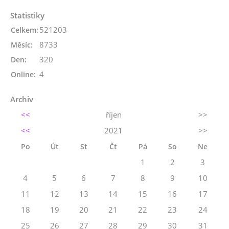
Statistiky
521203
Celkem:
8733
Měsíc:
320
Den:
4
Online:
Archiv
<<
říjen
>>
<<
2021
>>
Po
Út
St
Čt
Pá
So
Ne
1
2
3
4
5
6
7
8
9
10
11
12
13
14
15
16
17
18
19
20
21
22
23
24
25
26
27
28
29
30
31