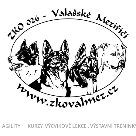
AGILITY
KURZY, VÝCVIKOVÉ LEKCE , VÝSTAVNÍ TRÉNINK