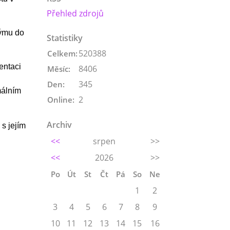
Přehled zdrojů
týmu do
Statistiky
520388
Celkem:
entaci
8406
Měsíc:
345
Den:
málním
2
Online:
Archiv
 s jejím
<<
srpen
>>
<<
2026
>>
Po
Út
St
Čt
Pá
So
Ne
1
2
3
4
5
6
7
8
9
10
11
12
13
14
15
16