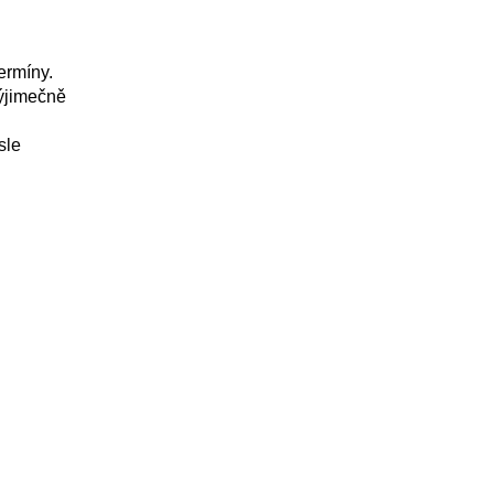
ermíny.
výjimečně
sle