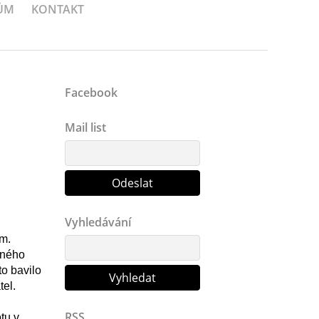
ŮM
KONTAKT
Facebook
Mail list
Vyhledávání
em.
tného
to bavilo
el.
RSS
tu v