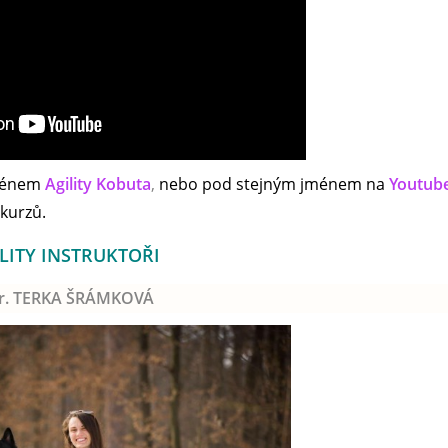
jménem
Agility Kobuta
,
nebo pod stejným jménem na
Youtub
kurzů.
LITY INSTRUKTOŘI
r. TERKA ŠRÁMKOVÁ