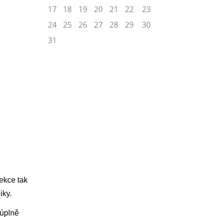
17
18
19
20
21
22
23
24
25
26
27
28
29
30
31
ekce tak
niky.
 úplně