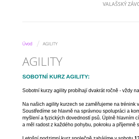
VALAŠSKÝ ZÁV
/
Úvod
AGILITY
AGILITY
SOBOTNÍ KURZ AGILITY:
Sobotní kurzy agility probíhají dvakrát ročně - vždy n
Na našich agility kurzech se zaměřujeme na trénink 
Soustředíme se hlavně na správnou spolupráci a kom
myšlení a fyzických dovedností psů. Úplně
hlavním cí
a měl radost z každého pohybu, pokroku a
příjemně 
Letošní podzimní kurz společně zahájíme v sobotu
13