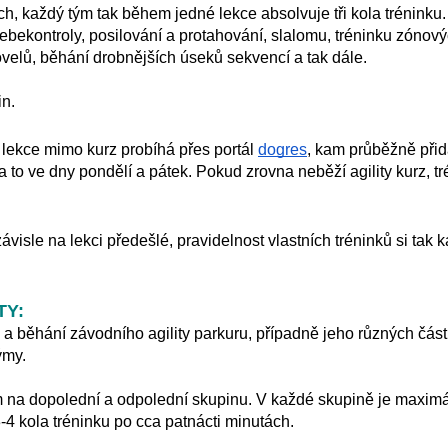
ch, každý tým tak během jedné lekce absolvuje tři kola tréninku
ebekontroly, posilování a protahování, slalomu, tréninku zónov
ovelů, běhání drobnějších úseků sekvencí a tak dále.
in.
í lekce mimo kurz probíhá přes portál
dogres
, kam průběžně při
to ve dny pondělí a pátek. Pokud zrovna neběží agility kurz, t
visle na lekci předešlé, pravidelnost vlastních tréninků si tak 
TY:
 a běhání závodního agility parkuru, případně jeho různých část
ýmy.
ím na dopolední a odpolední skupinu. V každé skupině je maximá
3-4 kola tréninku po cca patnácti minutách.