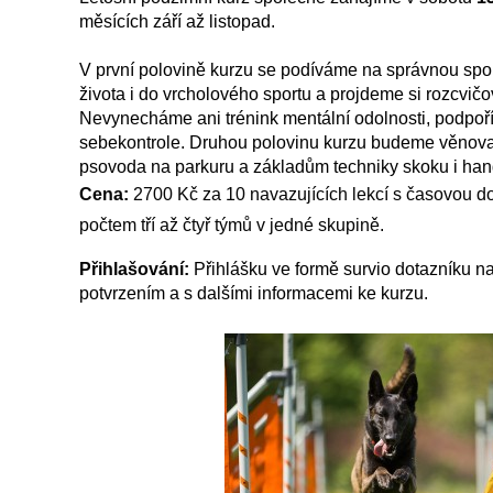
měsících září až listopad.
V první polovině kurzu se podíváme na správnou spo
života i do vrcholového sportu a projdeme si rozcvičo
Nevynecháme ani trénink mentální odolnosti, podpo
sebekontrole. Druhou polovinu kurzu budeme věnovat 
psovoda na parkuru a základům techniky skoku i han
Cena:
2700 Kč za 10 navazujících lekcí s časovou do
počtem tří až čtyř týmů v jedné skupině.
Přihlašování:
Přihlášku ve formě survio dotazníku 
potvrzením a s dalšími informacemi ke kurzu.