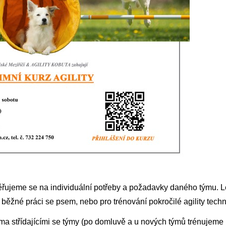
ěřujeme se na individuální potřeby a požadavky daného týmu. L
k běžné práci se psem, nebo pro trénování pokročilé agility tech
ma střídajícími se týmy (po domluvě a u nových týmů trénujeme