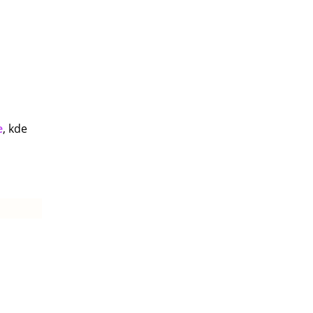
e
, kde