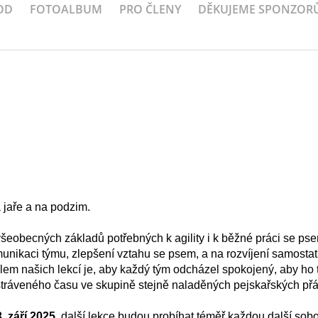
OD
FOTOALBUM
PRO ČLENY
DĚKUJEME SPONZOR
a jaře a na podzim.
všeobecných základů potřebných k agility i k běžné práci se ps
unikaci týmu, zlepšení vztahu se psem, a na rozvíjení samosta
lem našich lekcí je, aby každý tým odcházel spokojený, aby ho 
stráveného času ve skupině stejně naladěných pejskařských přát
. září 2025
, další lekce budou probíhat téměř každou další sobo