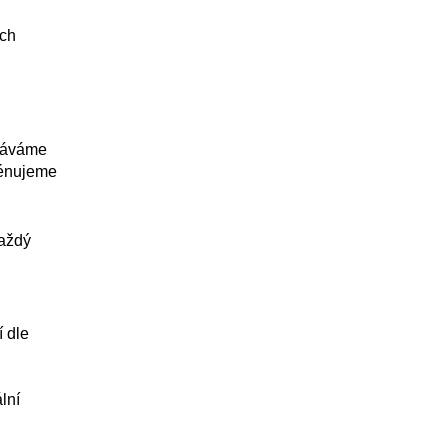
.
ých
dáváme
rénujeme
každý
í dle
lní