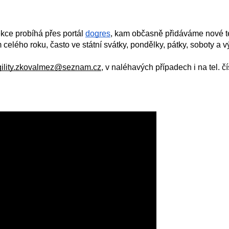
ekce probíhá přes portál
dogres
, kam občasně přidáváme nové t
elého roku, často ve státní svátky, pondělky, pátky, soboty a 
gility.zkovalmez@seznam.cz
, v naléhavých případech i na tel. čí