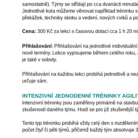
samostatně). Týmy se střídají po cca dvanácti minutá
Jednotlivé kola můžeme věnovat například tréninku s
překážek, techniky skoku a vedení, nových cviků a p
Cena:
300 Kč za lekci s časovou dotací cca 1 h 20 m
Přihlašování:
Přihlašování na jednotlivé individuáln
nové termíny. Lekce vypisujeme během celého roku, a 
je také v soboty.
Přihlašování na každou lekci probíhá jednotlivě a nezá
určuje sám.
INTENZIVNÍ JEDNODENNÍ TRÉNINKY AGILI
Intenzivní tréninky jsou zaměřeny primárně na stavbu
zkušeností daného týmu. Hodí se pro již zkušenější t
Tento typ tréninku probíhá vždy celý den s rozdělen
počet čtyř či pěti týmů, přičemž každý tým absolvuje 