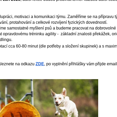
lupráci, motivaci a komunikaci týmu. Zaměříme se na přípravu 
vání, protahování a celkové rozvíjení fyzických dovedností.
říme samostatné myšlení psů a budeme pracovat na dobrovolné
opravdovému tréninku agility - základní znalosti překážek, ori
dlingu.
tací cca 60-80 minut (dle potřeby a složení skupinek) a s maxi
naleznete na odkazu
ZDE
, po vyplnění přihlášky vám přijde email