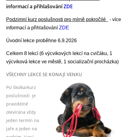
informací a přihlašování
ZDE
Podzimní kurz poslušnosti pro mírně pokročilé
- více
informací a přihlašování
ZDE
Úvodní lekce proběhne 6.9.2026
Celkem 8 lekcí (6 výcvikových lekcí na cvičáku, 1
výcviková lekce ve městě, 1 socializační procházka)
VŠECHNY LEKCE SE KONAJÍ VENKU
Psí školka/kurz
poslušnosti je
pravidelně
otevírána vždy
jeden termín na
jaře a jeden na
podzim. V psí