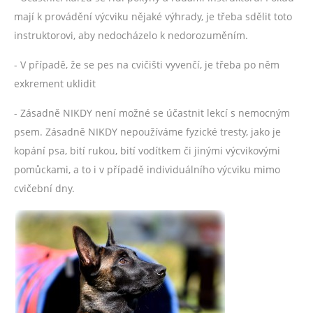
mají k provádění výcviku nějaké výhrady, je třeba sdělit toto
instruktorovi, aby nedocházelo k nedorozuměním.
- V případě, že se pes na cvičišti vyvenčí, je třeba po něm
exkrement uklidit
- Zásadně NIKDY není možné se účastnit lekcí s nemocným
psem. Zásadně NIKDY nepoužíváme fyzické tresty, jako je
kopání psa, bití rukou, bití vodítkem či jinými výcvikovými
pomůckami, a to i v případě individuálního výcviku mimo
cvičební dny.