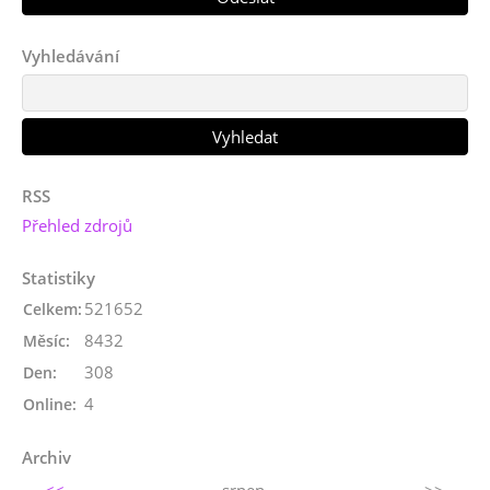
Vyhledávání
RSS
Přehled zdrojů
Statistiky
521652
Celkem:
8432
Měsíc:
308
Den:
4
Online:
Archiv