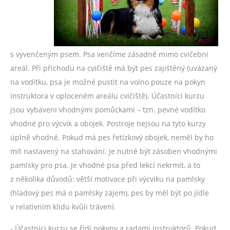
s vyvenčeným psem. Psa venčíme zásadně mimo cvičební
areál. Při příchodu na cvičiště má být pes zajištěný (uvázaný
na vodítku, psa je možné pustit na volno pouze na pokyn
instruktora v oploceném areálu cvičiště). Účastníci kurzu
jsou vybaveni vhodnými pomůckami – tzn. pevné vodítko
vhodné pro výcvik a obojek. Postroje nejsou na tyto kurzy
úplně vhodné. Pokud má pes řetízkový obojek, neměl by ho
mít nastavený na stahování. Je nutné být zásoben vhodnými
pamlsky pro psa. Je vhodné psa před lekcí nekrmit, a to
z několika důvodů: větší motivace při výcviku na pamlsky
(hladový pes má o pamlsky zájem), pes by měl být po jídle
v relativním klidu kvůli trávení.
- Účastníci kurzu se řídí pokyny a radami instruktorů. Pokud