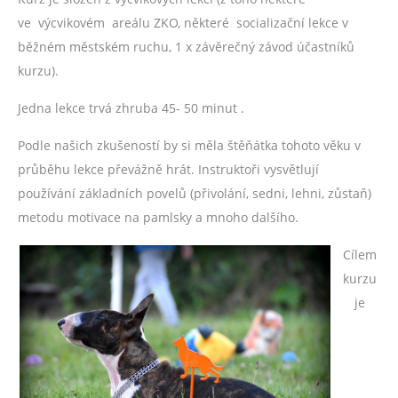
ve výcvikovém areálu ZKO, některé socializační lekce v
běžném městském ruchu, 1 x závěrečný závod účastníků
kurzu).
Jedna lekce trvá zhruba 45- 50 minut .
Podle našich zkušeností by si měla štěňátka tohoto věku v
průběhu lekce převážně hrát. Instruktoři vysvětlují
používání základních povelů (přivolání, sedni, lehni, zůstaň)
metodu motivace na pamlsky a mnoho dalšího.
Cílem
kurzu
je