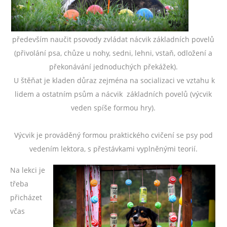
především naučit psovody zvládat nácvik základních povelů
(přivolání psa, chůze u nohy, sedni, lehni, vstaň, odložení a
překonávání jednoduchých překážek).
U štěňat je kladen důraz zejména na socializaci ve vztahu k
lidem a ostatním psům a nácvik základních povelů (výcvik
veden spíše formou hry).
Výcvik je prováděný formou praktického cvičení se psy pod
vedením lektora, s přestávkami vyplněnými teorií.
Na lekci je
třeba
přicházet
včas