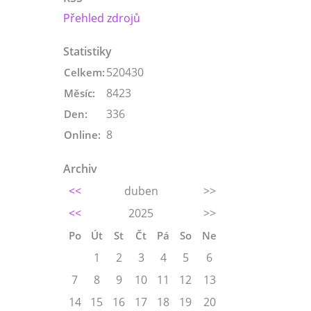
Přehled zdrojů
Statistiky
520430
Celkem:
8423
Měsíc:
336
Den:
8
Online:
Archiv
<<
duben
>>
<<
2025
>>
Po
Út
St
Čt
Pá
So
Ne
1
2
3
4
5
6
7
8
9
10
11
12
13
14
15
16
17
18
19
20