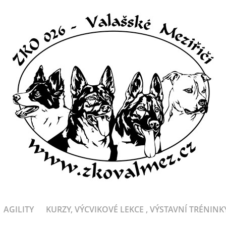
AGILITY
KURZY, VÝCVIKOVÉ LEKCE , VÝSTAVNÍ TRÉNINK