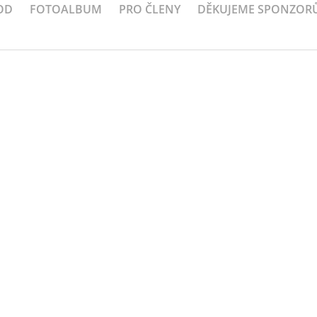
OD
FOTOALBUM
PRO ČLENY
DĚKUJEME SPONZOR