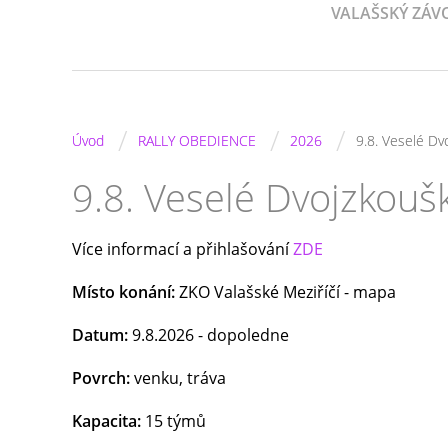
VALAŠSKÝ ZÁV
/
/
/
Úvod
RALLY OBEDIENCE
2026
9.8. Veselé D
9.8. Veselé Dvojzkou
Více informací a přihlašování
ZDE
Místo konání:
ZKO Valašské Meziříčí -
mapa
Datum:
9.8.2026 - dopoledne
Povrch:
venku, tráva
Kapacita:
15 týmů