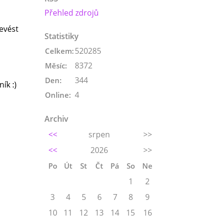
Přehled zdrojů
řevést
Statistiky
520285
Celkem:
8372
Měsíc:
344
Den:
ík :)
4
Online:
Archiv
<<
srpen
>>
<<
2026
>>
Po
Út
St
Čt
Pá
So
Ne
1
2
3
4
5
6
7
8
9
10
11
12
13
14
15
16