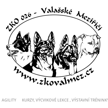
AGILITY
KURZY, VÝCVIKOVÉ LEKCE , VÝSTAVNÍ TRÉNINK