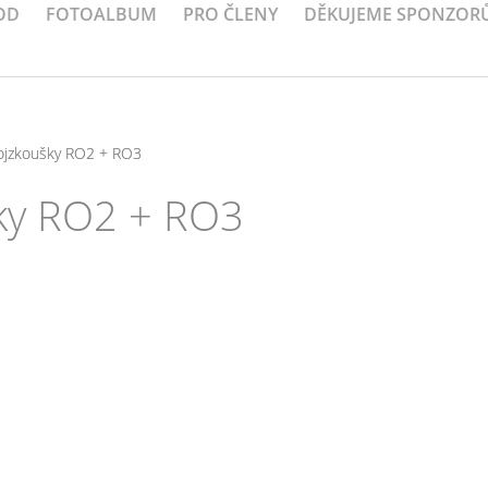
OD
FOTOALBUM
PRO ČLENY
DĚKUJEME SPONZOR
vojzkoušky RO2 + RO3
šky RO2 + RO3